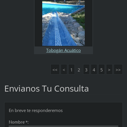
Tobogán Acuático
<<
<
1
2
3
4
5
>
>>
Envianos Tu Consulta
En breve te responderemos
Nombre *: