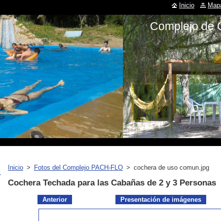
Inicio
Mapa
Complejo de 
Inicio
>
Fotos del Complejo PACH-FLO
>
cochera de uso comun.jpg
Cochera Techada para las Cabañas de 2 y 3 Personas
Anterior
Presentación de imágenes