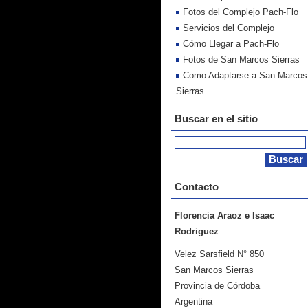
Fotos del Complejo Pach-Flo
Servicios del Complejo
Cómo Llegar a Pach-Flo
Fotos de San Marcos Sierras
Como Adaptarse a San Marcos
Sierras
Buscar en el sitio
Contacto
Florencia Araoz e Isaac
Rodriguez
Velez Sarsfield N° 850
San Marcos Sierras
Provincia de Córdoba
Argentina