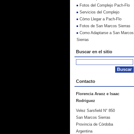
Fotos del Complejo Pach-Flo
Servicios del Complejo
Cómo Llegar a Pach-Flo
Fotos de San Marcos Sierras
Como Adaptarse a San Marcos
Sierras
Buscar en el sitio
Contacto
Florencia Araoz e Isaac
Rodriguez
Velez Sarsfield N° 850
San Marcos Sierras
Provincia de Córdoba
Argentina