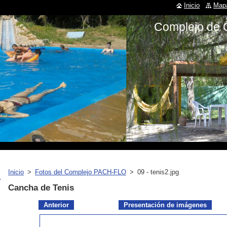
Inicio
Mapa
Complejo de 
Inicio
>
Fotos del Complejo PACH-FLO
>
09 - tenis2.jpg
Cancha de Tenis
Anterior
Presentación de imágenes